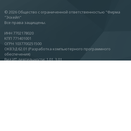
© 2026 Общество с ограниченной ответственностью "Фирма
"Эскейп"
Все права защищены.
ИНН 7702178020
КПП 771401001
ОГРН 1037700251500
ОКВЭД 62.01 (Разработка компьютерного программного
обеспечения)
Вид ИТ-деятельности: 1.01, 3.01
Москва, Ул.Вятская, 27, стр 11, этаж 2.
О компании
Новости
Статьи
Контакты
Подписаться на новости