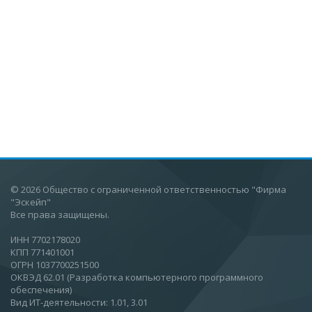
© 2026 Общество с ограниченной ответственностью "Фирма
"Эскейп"
Все права защищены.
ИНН 7702178020
КПП 771401001
ОГРН 1037700251500
ОКВЭД 62.01 (Разработка компьютерного программного
обеспечения)
Вид ИТ-деятельности: 1.01, 3.01