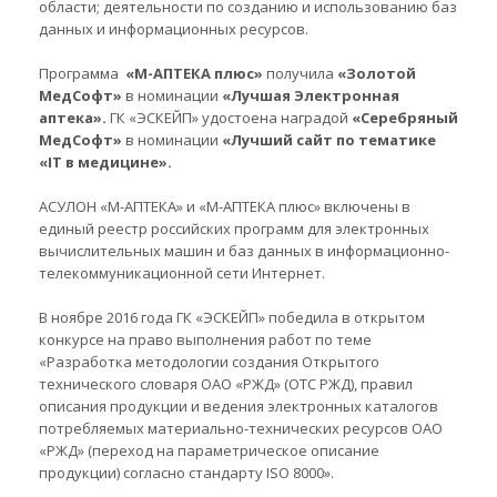
области; деятельности по созданию и использованию баз
данных и информационных ресурсов.
Программа
«М-АПТЕКА плюс»
получила
«Золотой
МедСофт»
в номинации
«Лучшая Электронная
аптека».
ГК «ЭСКЕЙП» удостоена наградой
«Серебряный
МедСофт»
в номинации
«Лучший сайт по тематике
«IT в медицине».
АСУЛОН «М-АПТЕКА» и
«
М-АПТЕКА плюс
»
включены в
единый реестр российских программ для электронных
вычислительных машин и баз данных в информационно-
телекоммуникационной сети Интернет.
В ноябре 2016 года ГК «ЭСКЕЙП» победила в открытом
конкурсе на право выполнения работ по теме
«Разработка методологии создания Открытого
технического словаря ОАО «РЖД» (ОТС РЖД), правил
описания продукции и ведения электронных каталогов
потребляемых материально-технических ресурсов ОАО
«РЖД» (переход на параметрическое описание
продукции) согласно стандарту ISO 8000».