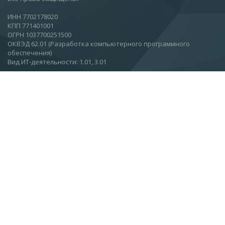
ИНН 7702178020
КПП 771401001
ОГРН 1037700251500
ОКВЭД 62.01 (Разработка компьютерного программного
обеспечения)
Вид ИТ-деятельности: 1.01, 3.01
Москва, Ул.Вятская, 27, стр 11, этаж 2.
О компании
Новости
Статьи
Контакты
Подписаться на новости
info@esc.ru