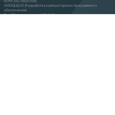
ОГРН 1037700251500
ОКВЭД 62.01 (Разработка компьютерного программного
обеспечения)
Вид ИТ-деятельности: 1.01, 3.01
Москва, Ул.Вятская, 27, стр 11, этаж 2.
О компании
Новости
Статьи
Контакты
Подписаться на новости
info@esc.ru
+7 (499) 968-91-00
+7 (499) 968-91-01
+7 (499) 968-91-02
+7 (800) 222-58-19