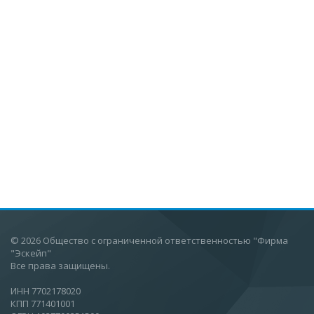
© 2026 Общество с ограниченной ответственностью "Фирма
"Эскейп"
Все права защищены.
ИНН 7702178020
КПП 771401001